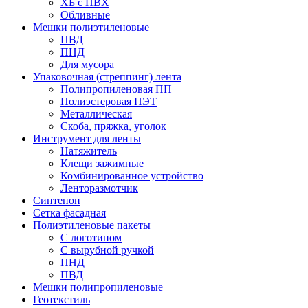
ХБ с ПВХ
Обливные
Мешки полиэтиленовые
ПВД
ПНД
Для мусора
Упаковочная (стреппинг) лента
Полипропиленовая ПП
Полиэстеровая ПЭТ
Металлическая
Скоба, пряжка, уголок
Инструмент для ленты
Натяжитель
Клещи зажимные
Комбинированное устройство
Ленторазмотчик
Синтепон
Сетка фасадная
Полиэтиленовые пакеты
С логотипом
С вырубной ручкой
ПНД
ПВД
Мешки полипропиленовые
Геотекстиль