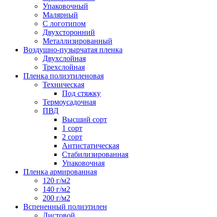
Упаковочный
Малярный
С логотипом
Двухсторонний
Металлизированный
Воздушно-пузырчатая пленка
Двухслойная
Трехслойная
Пленка полиэтиленовая
Техническая
Под стяжку
Термоусадочная
ПВД
Высший сорт
1 сорт
2 сорт
Антистатическая
Стабилизированная
Упаковочная
Пленка армированная
120 г/м2
140 г/м2
200 г/м2
Вспененный полиэтилен
Листовой