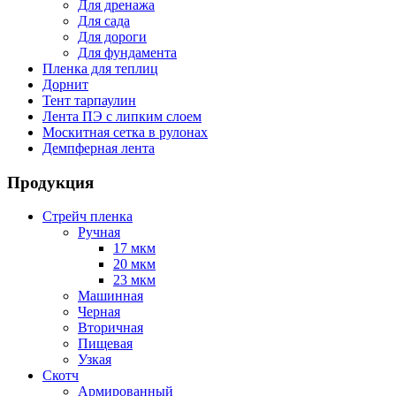
Для дренажа
Для сада
Для дороги
Для фундамента
Пленка для теплиц
Дорнит
Тент тарпаулин
Лента ПЭ с липким слоем
Москитная сетка в рулонах
Демпферная лента
Продукция
Стрейч пленка
Ручная
17 мкм
20 мкм
23 мкм
Машинная
Черная
Вторичная
Пищевая
Узкая
Скотч
Армированный