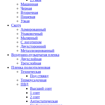
Машинная
Черная
Вторичная
Пищевая
Узкая
Скотч
Армированный
Упаковочный
Малярный
С логотипом
Двухсторонний
Металлизированный
Воздушно-пузырчатая пленка
Двухслойная
Трехслойная
Пленка полиэтиленовая
Техническая
Под стяжку
Термоусадочная
ПВД
Высший сорт
1 сорт
2 сорт
Антистатическая