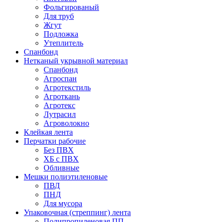
Фольгированый
Для труб
Жгут
Подложка
Утеплитель
Спанбонд
Нетканый укрывной материал
Спанбонд
Агроспан
Агротекстиль
Агроткань
Агротекс
Лутрасил
Агроволокно
Клейкая лента
Перчатки рабочие
Без ПВХ
ХБ с ПВХ
Обливные
Мешки полиэтиленовые
ПВД
ПНД
Для мусора
Упаковочная (стреппинг) лента
Полипропиленовая ПП