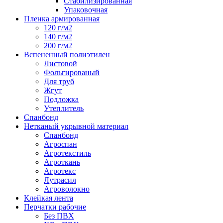
Стабилизированная
Упаковочная
Пленка армированная
120 г/м2
140 г/м2
200 г/м2
Вспененный полиэтилен
Листовой
Фольгированый
Для труб
Жгут
Подложка
Утеплитель
Спанбонд
Нетканый укрывной материал
Спанбонд
Агроспан
Агротекстиль
Агроткань
Агротекс
Лутрасил
Агроволокно
Клейкая лента
Перчатки рабочие
Без ПВХ