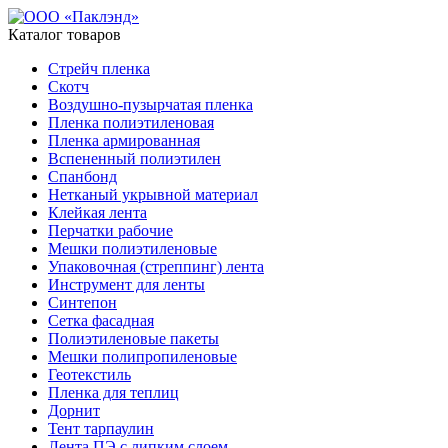
Каталог товаров
Стрейч пленка
Скотч
Воздушно-пузырчатая пленка
Пленка полиэтиленовая
Пленка армированная
Вспененный полиэтилен
Спанбонд
Нетканый укрывной материал
Клейкая лента
Перчатки рабочие
Мешки полиэтиленовые
Упаковочная (стреппинг) лента
Инструмент для ленты
Синтепон
Сетка фасадная
Полиэтиленовые пакеты
Мешки полипропиленовые
Геотекстиль
Пленка для теплиц
Дорнит
Тент тарпаулин
Лента ПЭ с липким слоем