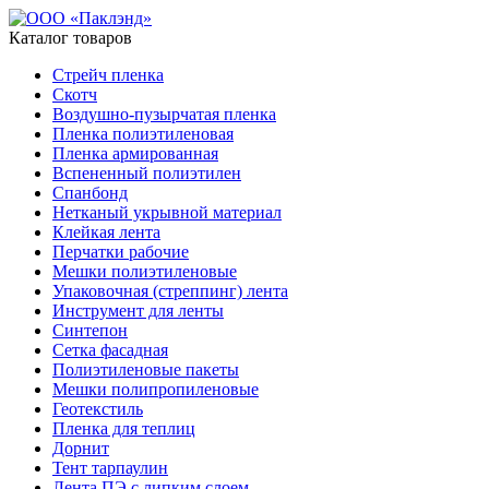
Каталог товаров
Стрейч пленка
Скотч
Воздушно-пузырчатая пленка
Пленка полиэтиленовая
Пленка армированная
Вспененный полиэтилен
Спанбонд
Нетканый укрывной материал
Клейкая лента
Перчатки рабочие
Мешки полиэтиленовые
Упаковочная (стреппинг) лента
Инструмент для ленты
Синтепон
Сетка фасадная
Полиэтиленовые пакеты
Мешки полипропиленовые
Геотекстиль
Пленка для теплиц
Дорнит
Тент тарпаулин
Лента ПЭ с липким слоем