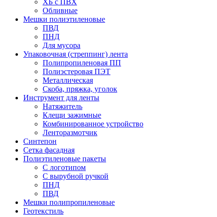
ХБ с ПВХ
Обливные
Мешки полиэтиленовые
ПВД
ПНД
Для мусора
Упаковочная (стреппинг) лента
Полипропиленовая ПП
Полиэстеровая ПЭТ
Металлическая
Скоба, пряжка, уголок
Инструмент для ленты
Натяжитель
Клещи зажимные
Комбинированное устройство
Ленторазмотчик
Синтепон
Сетка фасадная
Полиэтиленовые пакеты
С логотипом
С вырубной ручкой
ПНД
ПВД
Мешки полипропиленовые
Геотекстиль