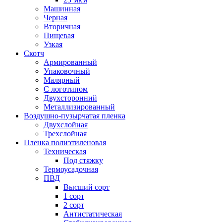
Машинная
Черная
Вторичная
Пищевая
Узкая
Скотч
Армированный
Упаковочный
Малярный
С логотипом
Двухсторонний
Металлизированный
Воздушно-пузырчатая пленка
Двухслойная
Трехслойная
Пленка полиэтиленовая
Техническая
Под стяжку
Термоусадочная
ПВД
Высший сорт
1 сорт
2 сорт
Антистатическая