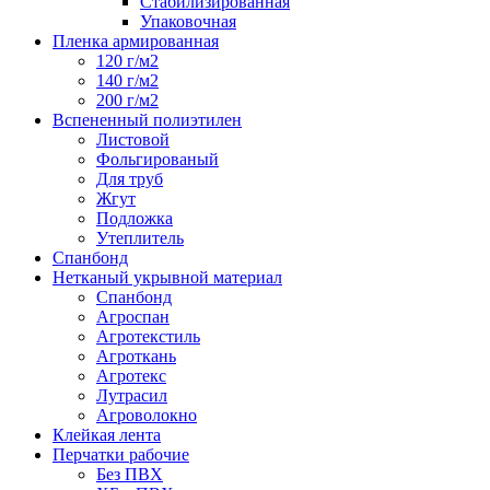
Стабилизированная
Упаковочная
Пленка армированная
120 г/м2
140 г/м2
200 г/м2
Вспененный полиэтилен
Листовой
Фольгированый
Для труб
Жгут
Подложка
Утеплитель
Спанбонд
Нетканый укрывной материал
Спанбонд
Агроспан
Агротекстиль
Агроткань
Агротекс
Лутрасил
Агроволокно
Клейкая лента
Перчатки рабочие
Без ПВХ