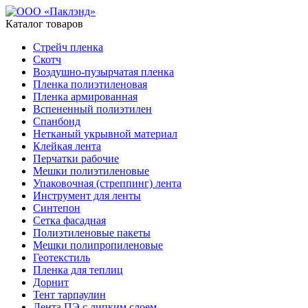
Каталог товаров
Стрейч пленка
Скотч
Воздушно-пузырчатая пленка
Пленка полиэтиленовая
Пленка армированная
Вспененный полиэтилен
Спанбонд
Нетканый укрывной материал
Клейкая лента
Перчатки рабочие
Мешки полиэтиленовые
Упаковочная (стреппинг) лента
Инструмент для ленты
Синтепон
Сетка фасадная
Полиэтиленовые пакеты
Мешки полипропиленовые
Геотекстиль
Пленка для теплиц
Дорнит
Тент тарпаулин
Лента ПЭ с липким слоем