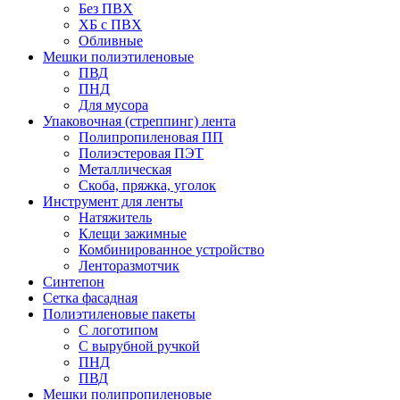
Без ПВХ
ХБ с ПВХ
Обливные
Мешки полиэтиленовые
ПВД
ПНД
Для мусора
Упаковочная (стреппинг) лента
Полипропиленовая ПП
Полиэстеровая ПЭТ
Металлическая
Скоба, пряжка, уголок
Инструмент для ленты
Натяжитель
Клещи зажимные
Комбинированное устройство
Ленторазмотчик
Синтепон
Сетка фасадная
Полиэтиленовые пакеты
С логотипом
С вырубной ручкой
ПНД
ПВД
Мешки полипропиленовые