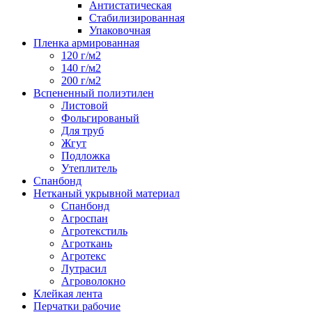
Антистатическая
Стабилизированная
Упаковочная
Пленка армированная
120 г/м2
140 г/м2
200 г/м2
Вспененный полиэтилен
Листовой
Фольгированый
Для труб
Жгут
Подложка
Утеплитель
Спанбонд
Нетканый укрывной материал
Спанбонд
Агроспан
Агротекстиль
Агроткань
Агротекс
Лутрасил
Агроволокно
Клейкая лента
Перчатки рабочие