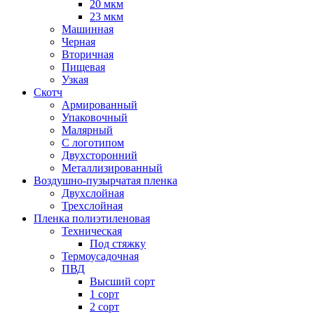
20 мкм
23 мкм
Машинная
Черная
Вторичная
Пищевая
Узкая
Скотч
Армированный
Упаковочный
Малярный
С логотипом
Двухсторонний
Металлизированный
Воздушно-пузырчатая пленка
Двухслойная
Трехслойная
Пленка полиэтиленовая
Техническая
Под стяжку
Термоусадочная
ПВД
Высший сорт
1 сорт
2 сорт