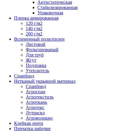
Антистатическая
Стабилизированная
Упаковочная
Пленка армированная
120 г/м2
140 г/м2
200 г/м2
Вспененный полиэтилен
Листовой
Фольгированый
Для труб
Жгут
Подложка
Утеплитель
Спанбонд
Нетканый укрывной материал
Спанбонд
Агроспан
Агротекстиль
Агроткань
Агротекс
Лутрасил
Агроволокно
Клейкая лента
Перчатки рабочие