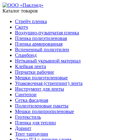
Каталог товаров
Стрейч пленка
Скотч
Воздушно-пузырчатая пленка
Пленка полиэтиленовая
Пленка армированная
Вспененный полиэтилен
Спанбонд
Нетканый укрывной материал
Клейкая лента
Перчатки рабочие
Мешки полиэтиленовые
Упаковочная (стреппинг) лента
Инструмент для ленты
Синтепон
Сетка фасадная
Полиэтиленовые пакеты
Мешки полипропиленовые
Геотекстиль
Пленка для теплиц
Дорнит
Тент тарпаулин
Лента ПЭ с липким слоем