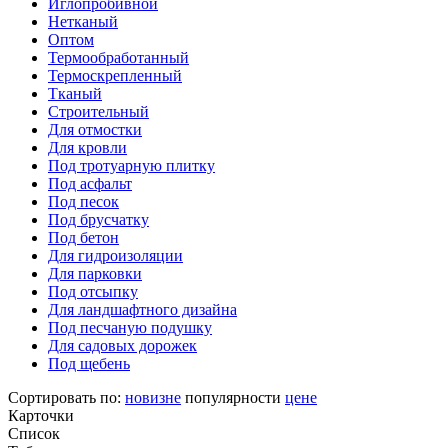
Иглопробивной
Нетканый
Оптом
Термообработанный
Термоскрепленный
Тканый
Строительный
Для отмостки
Для кровли
Под тротуарную плитку
Под асфальт
Под песок
Под брусчатку
Под бетон
Для гидроизоляции
Для парковки
Под отсыпку
Для ландшафтного дизайна
Под песчаную подушку
Для садовых дорожек
Под щебень
Сортировать по:
новизне
популярности
цене
Карточки
Список