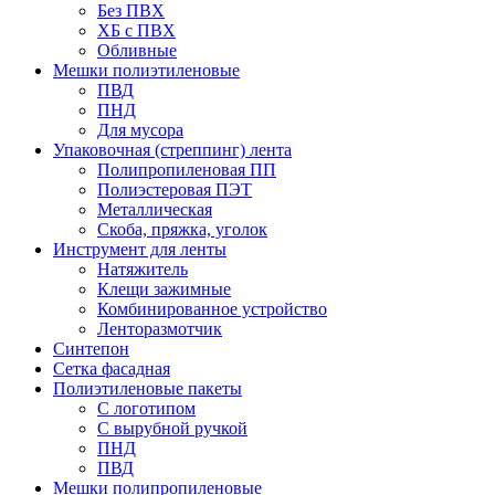
Без ПВХ
ХБ с ПВХ
Обливные
Мешки полиэтиленовые
ПВД
ПНД
Для мусора
Упаковочная (стреппинг) лента
Полипропиленовая ПП
Полиэстеровая ПЭТ
Металлическая
Скоба, пряжка, уголок
Инструмент для ленты
Натяжитель
Клещи зажимные
Комбинированное устройство
Ленторазмотчик
Синтепон
Сетка фасадная
Полиэтиленовые пакеты
С логотипом
С вырубной ручкой
ПНД
ПВД
Мешки полипропиленовые