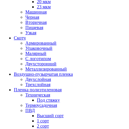
20 мкм
23 мкм
Машинная
Черная
Вторичная
Пищевая
Узкая
Скотч
Армированный
Упаковочный
Малярный
С логотипом
Двухсторонний
Металлизированный
Воздушно-пузырчатая пленка
Двухслойная
Трехслойная
Пленка полиэтиленовая
Техническая
Под стяжку
Термоусадочная
ПВД
Высший сорт
1 сорт
2 сорт