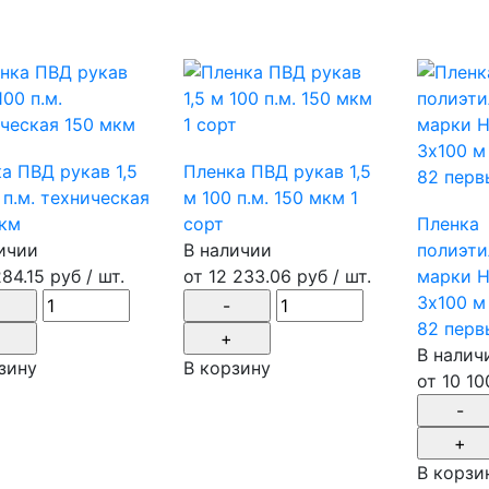
а ПВД рукав 1,5
Пленка ПВД рукав 1,5
 п.м. техническая
м 100 п.м. 150 мкм 1
мкм
сорт
Пленка
ичии
В наличии
полиэти
284.15 руб
/ шт.
от
12 233.06 руб
/ шт.
марки Н
3х100 м
82 перв
В налич
зину
В корзину
от
10 10
В корзи