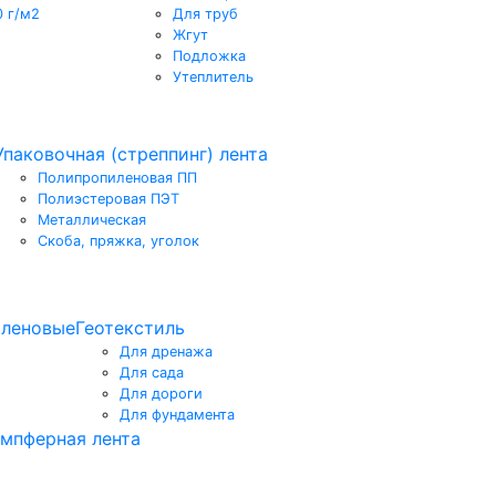
0 г/м2
Для труб
Жгут
Подложка
Утеплитель
Упаковочная (стреппинг) лента
Полипропиленовая ПП
Полиэстеровая ПЭТ
Металлическая
Скоба, пряжка, уголок
иленовые
Геотекстиль
Для дренажа
Для сада
Для дороги
Для фундамента
мпферная лента