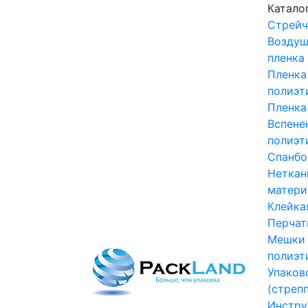
Катало
Стрейч
Воздуш
пленка
Пленка
полиэт
Пленка
Вспене
полиэт
Спанбо
Неткан
матери
Клейка
Перчат
Мешки
полиэт
Упаков
(стрепп
Инстру