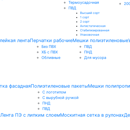
Термоусадочная
20
ПВД
Высший сорт
1 сорт
2 сорт
Антистатическая
Стабилизированная
Упаковочная
лейкая лента
Перчатки рабочие
Мешки полиэтиленовые
Без ПВХ
ПВД
ХБ с ПВХ
ПНД
Обливные
Для мусора
тка фасадная
Полиэтиленовые пакеты
Мешки полипроп
С логотипом
С вырубной ручкой
ПНД
ПВД
н
Лента ПЭ с липким слоем
Москитная сетка в рулонах
Де