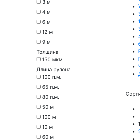
3 м
4 м
6 м
12 м
9 м
Толщина
150 мкм
Длина рулона
100 п.м.
65 п.м.
Сорти
80 п.м.
50 м
100 м
10 м
60 м