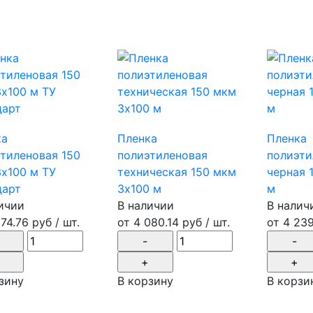
ка
Пленка
Пленка
тиленовая 150
полиэтиленовая
полиэти
х100 м ТУ
техническая 150 мкм
черная 
дарт
3х100 м
м
ичии
В наличии
В налич
074.76 руб
/ шт.
от
4 080.14 руб
/ шт.
от
4 239
зину
В корзину
В корзи