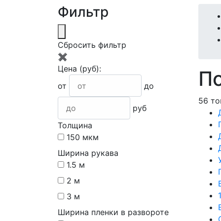
Фильтр
Сбросить фильтр
✖
Цена
(руб)
:
По
от
до
56 то
руб
Толщина
150 мкм
Ширина рукава
1.5 м
2 м
3 м
Ширина пленки в развороте