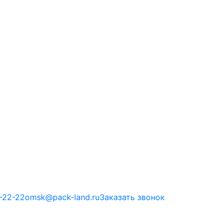
-22-22
omsk@pack-land.ru
Заказать звонок