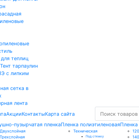
он
фасадная
иленовые
опиленовые
стиль
 для теплиц
Тент тарпаулин
ПЭ с липким
ная сетка в
х
рная лента
ата
Акции
Контакты
Карта сайта
ушно-пузырчатая пленка
Пленка полиэтиленовая
Пленка
Двухслойная
Техническая
120
Под стяжку
Трехслойная
140