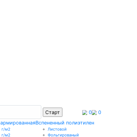
0
0
 армированная
Вспененный полиэтилен
 г/м2
Листовой
 г/м2
Фольгированый