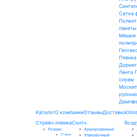
Синтеп
Сетка 
Полиэт
пакеты
Мешки
полипр
Геотек
Пленка
Дорнит
Лента 
слоем
Москит
рулона
Демпфе
Каталог
О компании
Отзывы
Доставка
Опл
Стрейч пленка
Скотч
Возд
Ручная
Армированный
17 мкм
Упаковочный