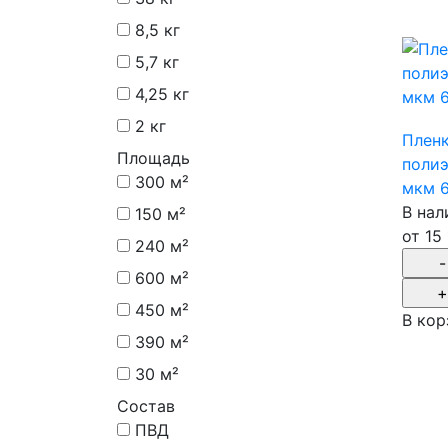
8,5 кг
5,7 кг
4,25 кг
2 кг
Плен
Площадь
полиэ
300 м²
мкм 
В нал
150 м²
от
15
240 м²
600 м²
450 м²
В кор
390 м²
30 м²
Состав
ПВД