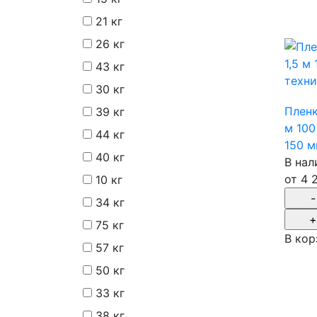
21 кг
26 кг
43 кг
30 кг
Пленк
39 кг
м 100
44 кг
150 
40 кг
В нал
от
4 
10 кг
34 кг
75 кг
В кор
57 кг
50 кг
33 кг
38 кг