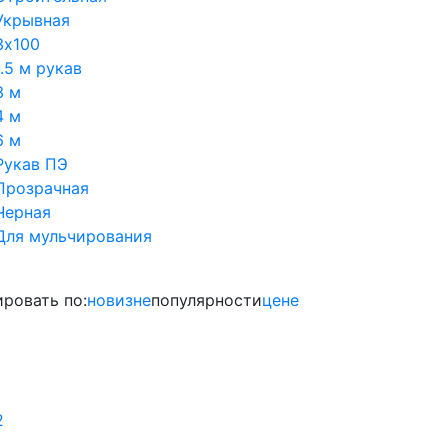
Укрывная
3х100
1.5 м рукав
3 м
4 м
6 м
Рукав ПЭ
Прозрачная
Черная
Для мульчирования
ровать по:
новизне
популярности
цене
1
2