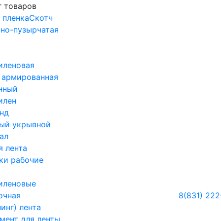
г товаров
 пленка
Скотч
но-пузырчатая
иленовая
 армированная
нный
илен
нд
ый укрывной
ал
я лента
ки рабочие
иленовые
очная
8(831) 222
инг) лента
мент для ленты