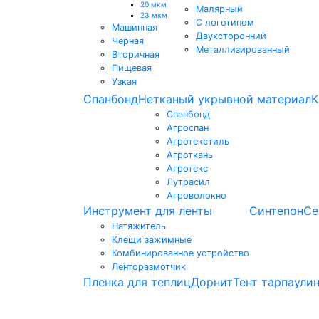
20 мкм
Малярный
23 мкм
С логотипом
Машинная
Двухсторонний
Черная
Металлизированный
Вторичная
Пищевая
Узкая
Спанбонд
Нетканый укрывной материал
К
Спанбонд
Агроспан
Агротекстиль
Агроткань
Агротекс
Лутрасил
Агроволокно
Инструмент для ленты
Синтепон
Се
Натяжитель
Клещи зажимные
Комбинированное устройство
Ленторазмотчик
Пленка для теплиц
Дорнит
Тент тарпаули