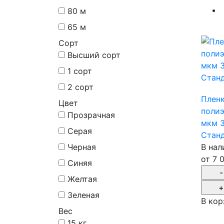
80 м
65 м
Сорт
Высший сорт
1 сорт
2 сорт
Плен
Цвет
полиэ
Прозрачная
мкм 3
Серая
Стан
Черная
В нал
от
7 
Синяя
Желтая
Зеленая
В кор
Вес
15 кг