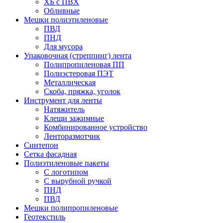
ХБ с ПВХ
Обливные
Мешки полиэтиленовые
ПВД
ПНД
Для мусора
Упаковочная (стреппинг) лента
Полипропиленовая ПП
Полиэстеровая ПЭТ
Металлическая
Скоба, пряжка, уголок
Инструмент для ленты
Натяжитель
Клещи зажимные
Комбинированное устройство
Ленторазмотчик
Синтепон
Сетка фасадная
Полиэтиленовые пакеты
С логотипом
С вырубной ручкой
ПНД
ПВД
Мешки полипропиленовые
Геотекстиль