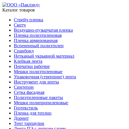
Каталог товаров
Стрейч пленка
Скотч
Воздушно-пузырчатая пленка
Пленка полиэтиленовая
Пленка армированная
Вспененный полиэтилен
Спанбонд
Нетканый укрывной материал
Клейкая лента
Перчатки рабочие
Мешки полиэтиленовые
Упаковочная (стреппинг) лента
Инструмент для ленты
Синтепон
Сетка фасадная
Полиэтиленовые пакеты
Мешки полипропиленовые
Геотекстиль
Пленка для теплиц
Дорнит
Тент тарпаулин
Лента ПЭ с липким слоем