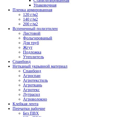
Стабилизированная
Упаковочная
Пленка армированная
120 г/м2
140 г/м2
200 г/м2
Вспененный полиэтилен
Листовой
Фольгированый
Для труб
Жгут
Подложка
Утеплитель
Спанбонд
Нетканый укрывной материал
Спанбонд
Агроспан
Агротекстиль
Агроткань
Агротекс
Лутрасил
Агроволокно
Клейкая лента
Перчатки рабочие
Без ПВХ