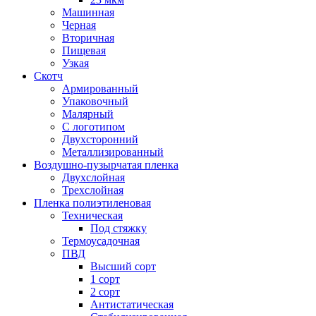
Машинная
Черная
Вторичная
Пищевая
Узкая
Скотч
Армированный
Упаковочный
Малярный
С логотипом
Двухсторонний
Металлизированный
Воздушно-пузырчатая пленка
Двухслойная
Трехслойная
Пленка полиэтиленовая
Техническая
Под стяжку
Термоусадочная
ПВД
Высший сорт
1 сорт
2 сорт
Антистатическая