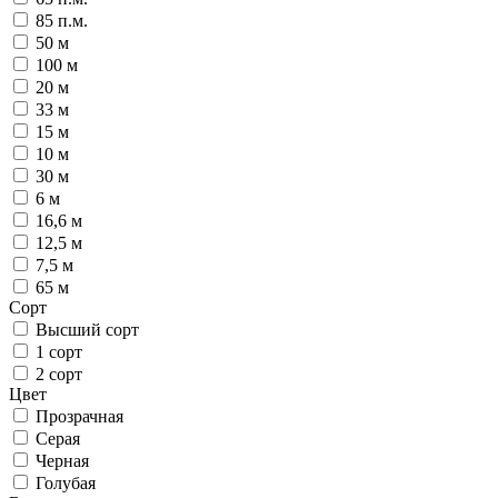
85 п.м.
50 м
100 м
20 м
33 м
15 м
10 м
30 м
6 м
16,6 м
12,5 м
7,5 м
65 м
Сорт
Высший сорт
1 сорт
2 сорт
Цвет
Прозрачная
Серая
Черная
Голубая