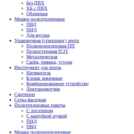
Без ПВХ
ХБ с ПВХ
Обливные
Мешки полиэтиленовые
ПВД
ПНД
Для мусора
Упаковочная (стреппинг) лента
Полипропиленовая ПП
Полиэстеровая ПЭТ
Металлическая
Скоба, пряжка, уголок
Инструмент для ленты
Натяжитель
Клещи зажимные
Комбинированное устройство
Ленторазмотчик
Синтепон
Сетка фасадная
Полиэтиленовые пакеты
С логотипом
С вырубной ручкой
ПНД
ПВД
Мешки полипропиленовые