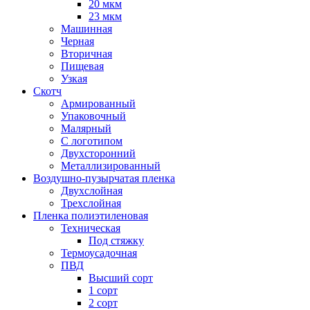
20 мкм
23 мкм
Машинная
Черная
Вторичная
Пищевая
Узкая
Скотч
Армированный
Упаковочный
Малярный
С логотипом
Двухсторонний
Металлизированный
Воздушно-пузырчатая пленка
Двухслойная
Трехслойная
Пленка полиэтиленовая
Техническая
Под стяжку
Термоусадочная
ПВД
Высший сорт
1 сорт
2 сорт