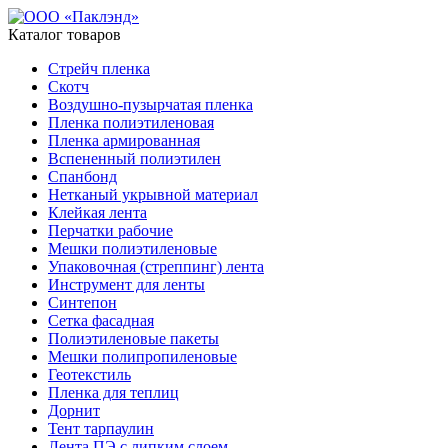
Каталог товаров
Стрейч пленка
Скотч
Воздушно-пузырчатая пленка
Пленка полиэтиленовая
Пленка армированная
Вспененный полиэтилен
Спанбонд
Нетканый укрывной материал
Клейкая лента
Перчатки рабочие
Мешки полиэтиленовые
Упаковочная (стреппинг) лента
Инструмент для ленты
Синтепон
Сетка фасадная
Полиэтиленовые пакеты
Мешки полипропиленовые
Геотекстиль
Пленка для теплиц
Дорнит
Тент тарпаулин
Лента ПЭ с липким слоем