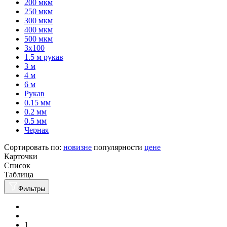
200 мкм
250 мкм
300 мкм
400 мкм
500 мкм
3х100
1.5 м рукав
3 м
4 м
6 м
Рукав
0.15 мм
0.2 мм
0.5 мм
Черная
Сортировать по:
новизне
популярности
цене
Карточки
Список
Таблица
Фильтры
1