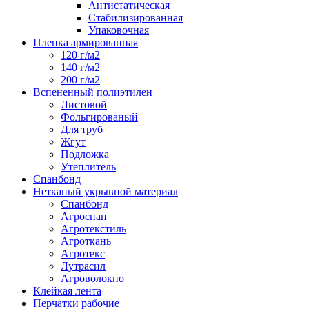
Антистатическая
Стабилизированная
Упаковочная
Пленка армированная
120 г/м2
140 г/м2
200 г/м2
Вспененный полиэтилен
Листовой
Фольгированый
Для труб
Жгут
Подложка
Утеплитель
Спанбонд
Нетканый укрывной материал
Спанбонд
Агроспан
Агротекстиль
Агроткань
Агротекс
Лутрасил
Агроволокно
Клейкая лента
Перчатки рабочие