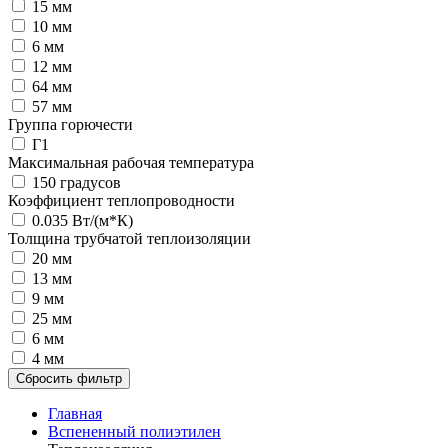
15 мм
10 мм
6 мм
12 мм
64 мм
57 мм
Группа горючести
Г1
Максимальная рабочая температура
150 градусов
Коэффициент теплопроводности
0.035 Вт/(м*К)
Толщина трубчатой теплоизоляции
20 мм
13 мм
9 мм
25 мм
6 мм
4 мм
Сбросить фильтр
Главная
Вспененный полиэтилен