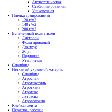
Антистатическая
Стабилизированная
Упаковочная
Пленка армированная
120 г/м2
140 г/м2
200 г/м2
Вспененный полиэтилен
Листовой
Фольгированый
Для труб
Жгут
Подложка
Утеплитель
Спанбонд
Нетканый укрывной материал
Спанбонд
Агроспан
Агротекстиль
Агроткань
Агротекс
Лутрасил
Агроволокно
Клейкая лента
Перчатки рабочие