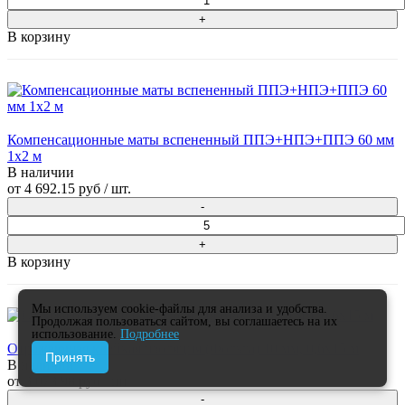
В корзину
Компенсационные маты вспененный ППЭ+НПЭ+ППЭ 60 мм
1x2 м
В наличии
от
4 692.15 руб
/ шт.
В корзину
Мы используем cookie-файлы для анализа и удобства.
Продолжая пользоваться сайтом, вы соглашаетесь на их
использование.
Подробнее
Отражающая клейкая изоляция (Фольга) 10 мм, 0,6x15 м
Принять
В наличии
от
3 073.98 руб
/ шт.