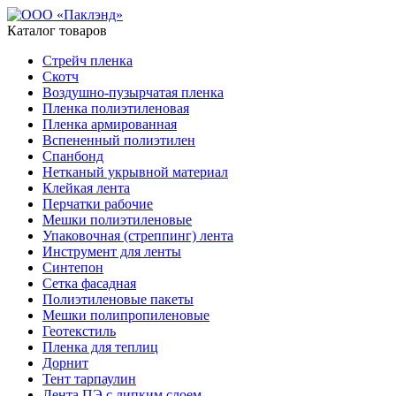
Каталог товаров
Стрейч пленка
Скотч
Воздушно-пузырчатая пленка
Пленка полиэтиленовая
Пленка армированная
Вспененный полиэтилен
Спанбонд
Нетканый укрывной материал
Клейкая лента
Перчатки рабочие
Мешки полиэтиленовые
Упаковочная (стреппинг) лента
Инструмент для ленты
Синтепон
Сетка фасадная
Полиэтиленовые пакеты
Мешки полипропиленовые
Геотекстиль
Пленка для теплиц
Дорнит
Тент тарпаулин
Лента ПЭ с липким слоем