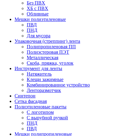
Без ПВХ
ХБ с ПВХ
Обливные
Мешки полиэтиленовые
ПВД
ПНД
Для мусора
Упаковочная (стреппинг) лента
Полипропиленовая ПП
Полиэстеровая ПЭТ
Металлическая
Скоба, пряжка, уголок
Инструмент для ленты
Натяжитель
Клещи зажимные
Комбинированное устройство
Ленторазмотчик
Синтепон
Сетка фасадная
Полиэтиленовые пакеты
С логотипом
С вырубной ручкой
ПНД
ПВД
Мешки полипропиленовые