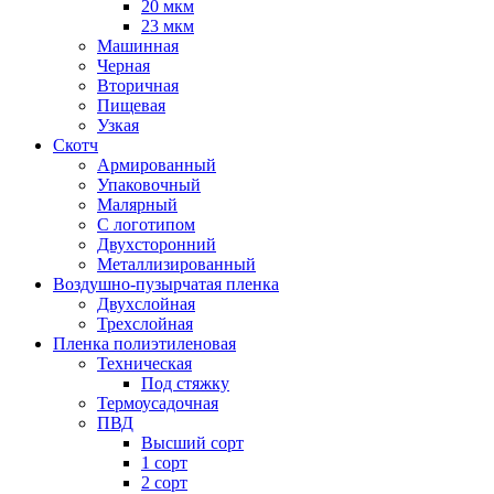
20 мкм
23 мкм
Машинная
Черная
Вторичная
Пищевая
Узкая
Скотч
Армированный
Упаковочный
Малярный
С логотипом
Двухсторонний
Металлизированный
Воздушно-пузырчатая пленка
Двухслойная
Трехслойная
Пленка полиэтиленовая
Техническая
Под стяжку
Термоусадочная
ПВД
Высший сорт
1 сорт
2 сорт