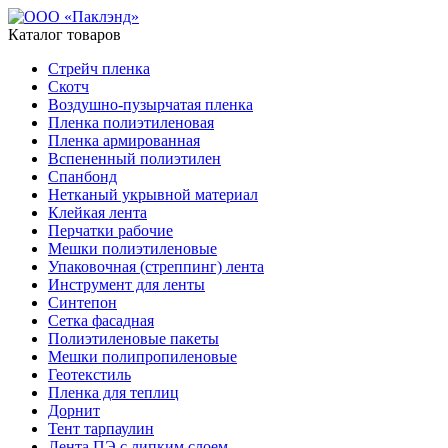
Каталог товаров
Стрейч пленка
Скотч
Воздушно-пузырчатая пленка
Пленка полиэтиленовая
Пленка армированная
Вспененный полиэтилен
Спанбонд
Нетканый укрывной материал
Клейкая лента
Перчатки рабочие
Мешки полиэтиленовые
Упаковочная (стреппинг) лента
Инструмент для ленты
Синтепон
Сетка фасадная
Полиэтиленовые пакеты
Мешки полипропиленовые
Геотекстиль
Пленка для теплиц
Дорнит
Тент тарпаулин
Лента ПЭ с липким слоем