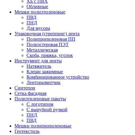
ХБ с ПВХ
Обливные
Мешки полиэтиленовые
ПВД
ПНД
Для мусора
Упаковочная (стреппинг) лента
Полипропиленовая ПП
Полиэстеровая ПЭТ
Металлическая
Скоба, пряжка, уголок
Инструмент для ленты
Натяжитель
Клещи зажимные
Комбинированное устройство
Ленторазмотчик
Синтепон
Сетка фасадная
Полиэтиленовые пакеты
С логотипом
С вырубной ручкой
ПНД
ПВД
Мешки полипропиленовые
Геотекстиль