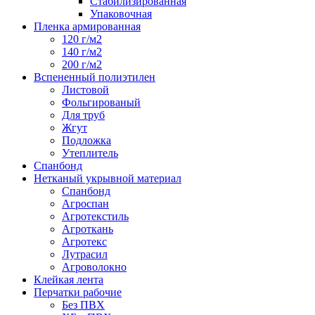
Стабилизированная
Упаковочная
Пленка армированная
120 г/м2
140 г/м2
200 г/м2
Вспененный полиэтилен
Листовой
Фольгированый
Для труб
Жгут
Подложка
Утеплитель
Спанбонд
Нетканый укрывной материал
Спанбонд
Агроспан
Агротекстиль
Агроткань
Агротекс
Лутрасил
Агроволокно
Клейкая лента
Перчатки рабочие
Без ПВХ