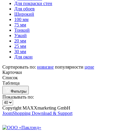
Для покраски стен
Для обоев
Широкий
100 мм
75 мм
Тонкий
Узкий
20 мм
25 мм
30 мм
Для окон
Сортировать по:
новизне
популярности
цене
Карточки
Список
Таблица
Фильтры
Показывать по:
Copyright MAXXmarketing GmbH
JoomShopping Download & Support