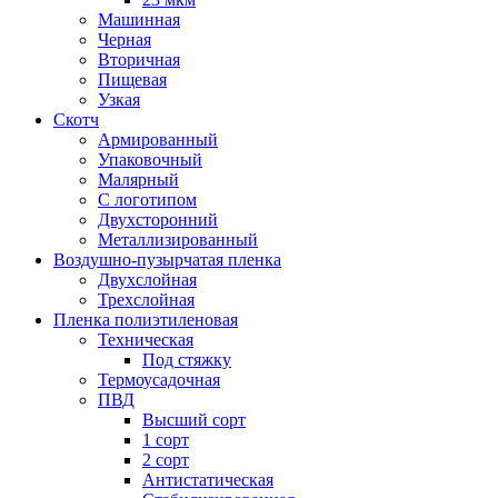
Машинная
Черная
Вторичная
Пищевая
Узкая
Скотч
Армированный
Упаковочный
Малярный
С логотипом
Двухсторонний
Металлизированный
Воздушно-пузырчатая пленка
Двухслойная
Трехслойная
Пленка полиэтиленовая
Техническая
Под стяжку
Термоусадочная
ПВД
Высший сорт
1 сорт
2 сорт
Антистатическая