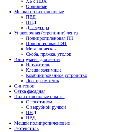
ХБ с ПВХ
Обливные
Мешки полиэтиленовые
ПВД
ПНД
Для мусора
Упаковочная (стреппинг) лента
Полипропиленовая ПП
Полиэстеровая ПЭТ
Металлическая
Скоба, пряжка, уголок
Инструмент для ленты
Натяжитель
Клещи зажимные
Комбинированное устройство
Ленторазмотчик
Синтепон
Сетка фасадная
Полиэтиленовые пакеты
С логотипом
С вырубной ручкой
ПНД
ПВД
Мешки полипропиленовые
Геотекстиль