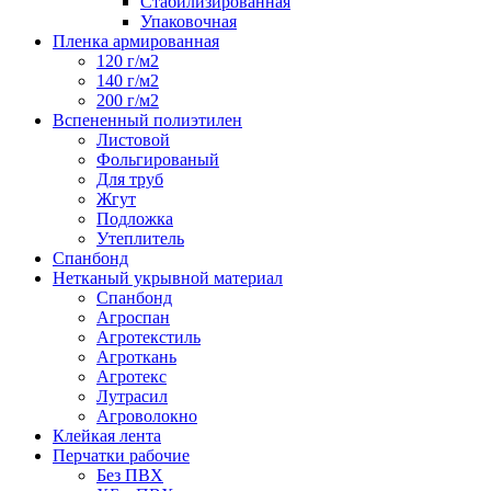
Стабилизированная
Упаковочная
Пленка армированная
120 г/м2
140 г/м2
200 г/м2
Вспененный полиэтилен
Листовой
Фольгированый
Для труб
Жгут
Подложка
Утеплитель
Спанбонд
Нетканый укрывной материал
Спанбонд
Агроспан
Агротекстиль
Агроткань
Агротекс
Лутрасил
Агроволокно
Клейкая лента
Перчатки рабочие
Без ПВХ