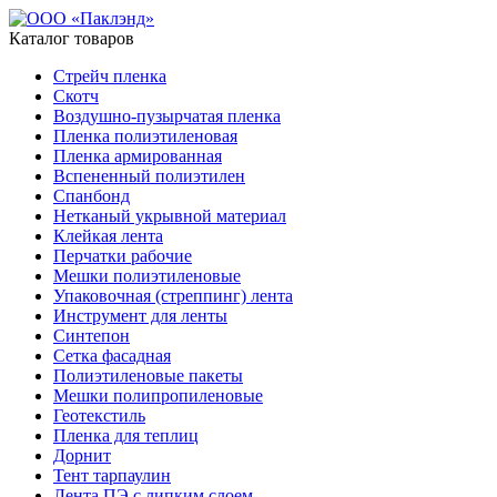
Каталог товаров
Стрейч пленка
Скотч
Воздушно-пузырчатая пленка
Пленка полиэтиленовая
Пленка армированная
Вспененный полиэтилен
Спанбонд
Нетканый укрывной материал
Клейкая лента
Перчатки рабочие
Мешки полиэтиленовые
Упаковочная (стреппинг) лента
Инструмент для ленты
Синтепон
Сетка фасадная
Полиэтиленовые пакеты
Мешки полипропиленовые
Геотекстиль
Пленка для теплиц
Дорнит
Тент тарпаулин
Лента ПЭ с липким слоем