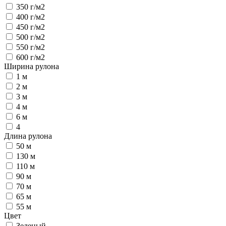
350 г/м2
400 г/м2
450 г/м2
500 г/м2
550 г/м2
600 г/м2
Ширина рулона
1 м
2 м
3 м
4 м
6 м
4
Длина рулона
50 м
130 м
110 м
90 м
70 м
65 м
55 м
Цвет
Зеленый