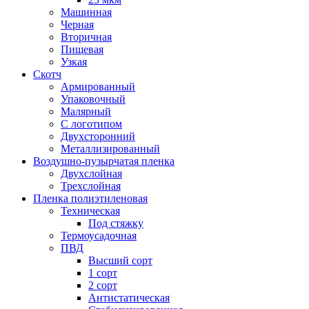
Машинная
Черная
Вторичная
Пищевая
Узкая
Скотч
Армированный
Упаковочный
Малярный
С логотипом
Двухсторонний
Металлизированный
Воздушно-пузырчатая пленка
Двухслойная
Трехслойная
Пленка полиэтиленовая
Техническая
Под стяжку
Термоусадочная
ПВД
Высший сорт
1 сорт
2 сорт
Антистатическая