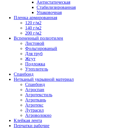
Антистатическая
Стабилизированная
Упаковочная
Пленка армированная
120 г/м2
140 г/м2
200 г/м2
Вспененный полиэтилен
Листовой
Фольгированый
Для труб
Жгут
Подложка
Утеплитель
Спанбонд
Нетканый укрывной материал
Спанбонд
Агроспан
Агротекстиль
Агроткань
Агротекс
Лутрасил
Агроволокно
Клейкая лента
Перчатки рабочие