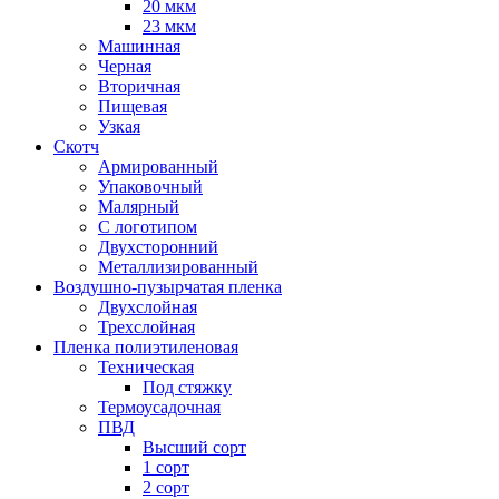
20 мкм
23 мкм
Машинная
Черная
Вторичная
Пищевая
Узкая
Скотч
Армированный
Упаковочный
Малярный
С логотипом
Двухсторонний
Металлизированный
Воздушно-пузырчатая пленка
Двухслойная
Трехслойная
Пленка полиэтиленовая
Техническая
Под стяжку
Термоусадочная
ПВД
Высший сорт
1 сорт
2 сорт