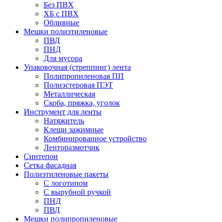
Без ПВХ
ХБ с ПВХ
Обливные
Мешки полиэтиленовые
ПВД
ПНД
Для мусора
Упаковочная (стреппинг) лента
Полипропиленовая ПП
Полиэстеровая ПЭТ
Металлическая
Скоба, пряжка, уголок
Инструмент для ленты
Натяжитель
Клещи зажимные
Комбинированное устройство
Ленторазмотчик
Синтепон
Сетка фасадная
Полиэтиленовые пакеты
С логотипом
С вырубной ручкой
ПНД
ПВД
Мешки полипропиленовые