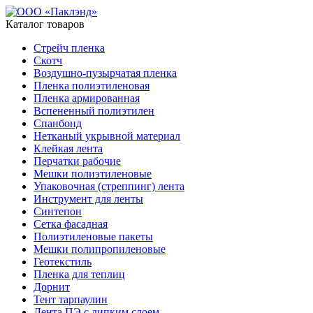
Каталог товаров
Стрейч пленка
Скотч
Воздушно-пузырчатая пленка
Пленка полиэтиленовая
Пленка армированная
Вспененный полиэтилен
Спанбонд
Нетканый укрывной материал
Клейкая лента
Перчатки рабочие
Мешки полиэтиленовые
Упаковочная (стреппинг) лента
Инструмент для ленты
Синтепон
Сетка фасадная
Полиэтиленовые пакеты
Мешки полипропиленовые
Геотекстиль
Пленка для теплиц
Дорнит
Тент тарпаулин
Лента ПЭ с липким слоем