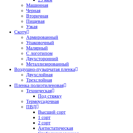
Машинная
Черная
Вторичная
Пищевая
Узкая
Скотч
Армированный
Упаковочный
Малярный
С логотипом
Двухсторонний
Металлизированный
Воздушно-пузырчатая пленка
Двухслойная
Трехслойная
Пленка полиэтиленовая
Техническая
Под стяжку
Термоусадочная
ПВД
Высший сорт
1 сорт
2 сорт
Антистатическая