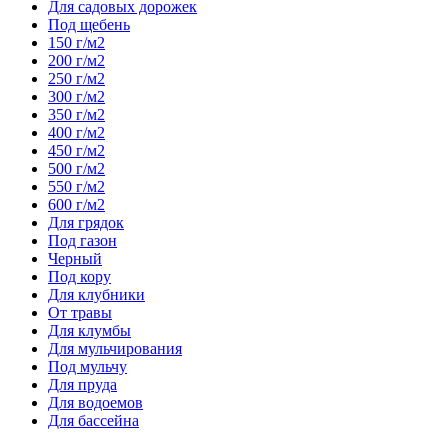
Для садовых дорожек
Под щебень
150 г/м2
200 г/м2
250 г/м2
300 г/м2
350 г/м2
400 г/м2
450 г/м2
500 г/м2
550 г/м2
600 г/м2
Для грядок
Под газон
Черный
Под кору
Для клубники
От травы
Для клумбы
Для мульчирования
Под мульчу
Для пруда
Для водоемов
Для бассейна