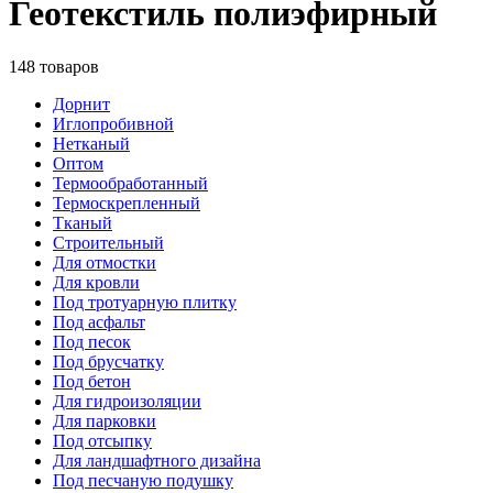
Геотекстиль полиэфирный
148 товаров
Дорнит
Иглопробивной
Нетканый
Оптом
Термообработанный
Термоскрепленный
Тканый
Строительный
Для отмостки
Для кровли
Под тротуарную плитку
Под асфальт
Под песок
Под брусчатку
Под бетон
Для гидроизоляции
Для парковки
Под отсыпку
Для ландшафтного дизайна
Под песчаную подушку