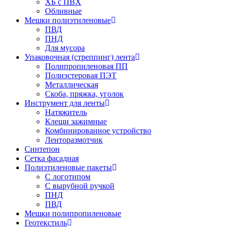
ХБ с ПВХ
Обливные
Мешки полиэтиленовые
ПВД
ПНД
Для мусора
Упаковочная (стреппинг) лента
Полипропиленовая ПП
Полиэстеровая ПЭТ
Металлическая
Скоба, пряжка, уголок
Инструмент для ленты
Натяжитель
Клещи зажимные
Комбинированное устройство
Ленторазмотчик
Синтепон
Сетка фасадная
Полиэтиленовые пакеты
С логотипом
С вырубной ручкой
ПНД
ПВД
Мешки полипропиленовые
Геотекстиль