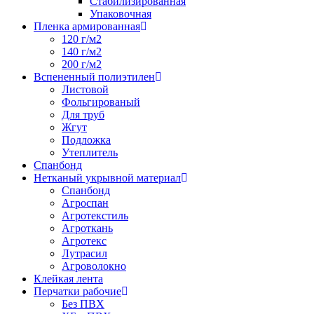
Стабилизированная
Упаковочная
Пленка армированная
120 г/м2
140 г/м2
200 г/м2
Вспененный полиэтилен
Листовой
Фольгированый
Для труб
Жгут
Подложка
Утеплитель
Спанбонд
Нетканый укрывной материал
Спанбонд
Агроспан
Агротекстиль
Агроткань
Агротекс
Лутрасил
Агроволокно
Клейкая лента
Перчатки рабочие
Без ПВХ