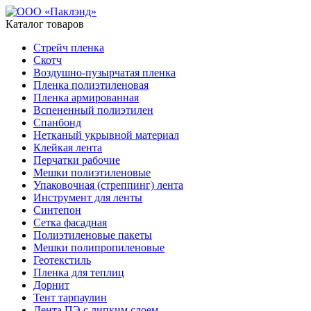
Каталог товаров
Стрейч пленка
Скотч
Воздушно-пузырчатая пленка
Пленка полиэтиленовая
Пленка армированная
Вспененный полиэтилен
Спанбонд
Нетканый укрывной материал
Клейкая лента
Перчатки рабочие
Мешки полиэтиленовые
Упаковочная (стреппинг) лента
Инструмент для ленты
Синтепон
Сетка фасадная
Полиэтиленовые пакеты
Мешки полипропиленовые
Геотекстиль
Пленка для теплиц
Дорнит
Тент тарпаулин
Лента ПЭ с липким слоем