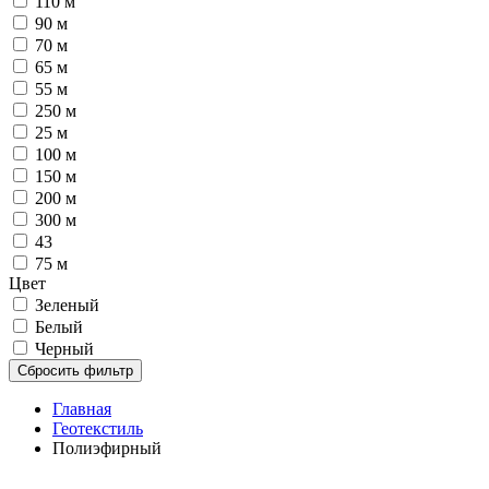
110 м
90 м
70 м
65 м
55 м
250 м
25 м
100 м
150 м
200 м
300 м
43
75 м
Цвет
Зеленый
Белый
Черный
Сбросить фильтр
Главная
Геотекстиль
Полиэфирный