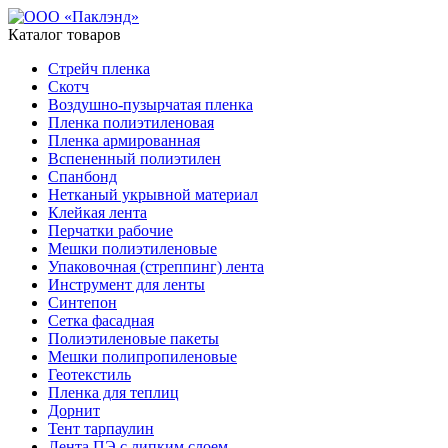
Каталог товаров
Стрейч пленка
Скотч
Воздушно-пузырчатая пленка
Пленка полиэтиленовая
Пленка армированная
Вспененный полиэтилен
Спанбонд
Нетканый укрывной материал
Клейкая лента
Перчатки рабочие
Мешки полиэтиленовые
Упаковочная (стреппинг) лента
Инструмент для ленты
Синтепон
Сетка фасадная
Полиэтиленовые пакеты
Мешки полипропиленовые
Геотекстиль
Пленка для теплиц
Дорнит
Тент тарпаулин
Лента ПЭ с липким слоем