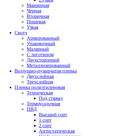
Машинная
Черная
Вторичная
Пищевая
Узкая
Скотч
Армированный
Упаковочный
Малярный
С логотипом
Двухсторонний
Металлизированный
Воздушно-пузырчатая пленка
Двухслойная
Трехслойная
Пленка полиэтиленовая
Техническая
Под стяжку
Термоусадочная
ПВД
Высший сорт
1 сорт
2 сорт
Антистатическая