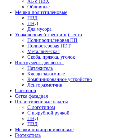
ХБ с ПВХ
Обливные
Мешки полиэтиленовые
ПВД
ПНД
Для мусора
Упаковочная (стреппинг) лента
Полипропиленовая ПП
Полиэстеровая ПЭТ
Металлическая
Скоба, пряжка, уголок
Инструмент для ленты
Натяжитель
Клещи зажимные
Комбинированное устройство
Ленторазмотчик
Синтепон
Сетка фасадная
Полиэтиленовые пакеты
С логотипом
С вырубной ручкой
ПНД
ПВД
Мешки полипропиленовые
Геотекстиль