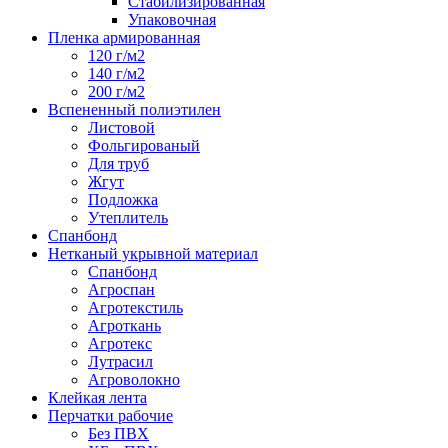
Стабилизированная
Упаковочная
Пленка армированная
120 г/м2
140 г/м2
200 г/м2
Вспененный полиэтилен
Листовой
Фольгированый
Для труб
Жгут
Подложка
Утеплитель
Спанбонд
Нетканый укрывной материал
Спанбонд
Агроспан
Агротекстиль
Агроткань
Агротекс
Лутрасил
Агроволокно
Клейкая лента
Перчатки рабочие
Без ПВХ