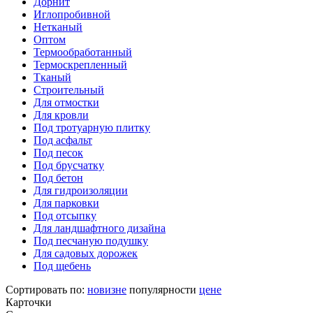
Дорнит
Иглопробивной
Нетканый
Оптом
Термообработанный
Термоскрепленный
Тканый
Строительный
Для отмостки
Для кровли
Под тротуарную плитку
Под асфальт
Под песок
Под брусчатку
Под бетон
Для гидроизоляции
Для парковки
Под отсыпку
Для ландшафтного дизайна
Под песчаную подушку
Для садовых дорожек
Под щебень
Сортировать по:
новизне
популярности
цене
Карточки