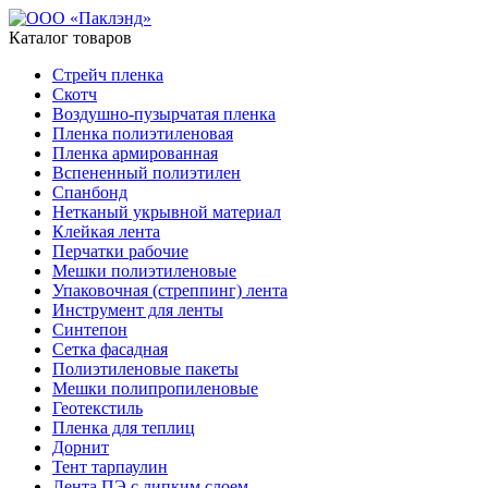
Каталог товаров
Стрейч пленка
Скотч
Воздушно-пузырчатая пленка
Пленка полиэтиленовая
Пленка армированная
Вспененный полиэтилен
Спанбонд
Нетканый укрывной материал
Клейкая лента
Перчатки рабочие
Мешки полиэтиленовые
Упаковочная (стреппинг) лента
Инструмент для ленты
Синтепон
Сетка фасадная
Полиэтиленовые пакеты
Мешки полипропиленовые
Геотекстиль
Пленка для теплиц
Дорнит
Тент тарпаулин
Лента ПЭ с липким слоем