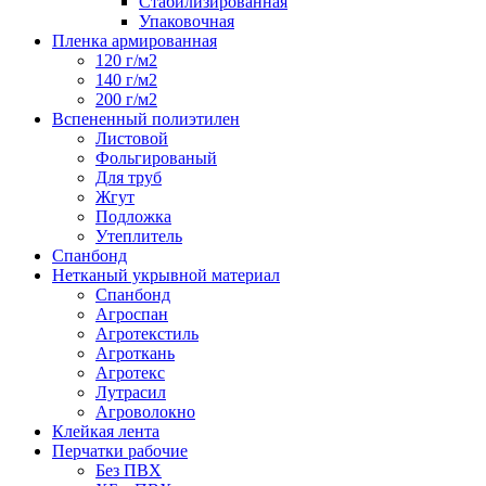
Стабилизированная
Упаковочная
Пленка армированная
120 г/м2
140 г/м2
200 г/м2
Вспененный полиэтилен
Листовой
Фольгированый
Для труб
Жгут
Подложка
Утеплитель
Спанбонд
Нетканый укрывной материал
Спанбонд
Агроспан
Агротекстиль
Агроткань
Агротекс
Лутрасил
Агроволокно
Клейкая лента
Перчатки рабочие
Без ПВХ