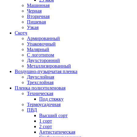
Машинная
Черная
Вторичная
Пищевая
Узкая
Скотч
Армированный
Упаковочный
Малярный
С логотипом
Двухсторонний
Металлизированный
Воздушно-пузырчатая пленка
Двухслойная
Трехслойная
Пленка полиэтиленовая
Техническая
Под стяжку
Термоусадочная
ПВД
Высший сорт
1 сорт
2 сорт
Антистатическая