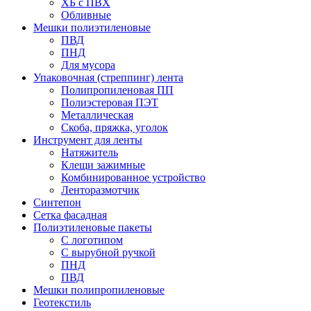
ХБ с ПВХ
Обливные
Мешки полиэтиленовые
ПВД
ПНД
Для мусора
Упаковочная (стреппинг) лента
Полипропиленовая ПП
Полиэстеровая ПЭТ
Металлическая
Скоба, пряжка, уголок
Инструмент для ленты
Натяжитель
Клещи зажимные
Комбинированное устройство
Ленторазмотчик
Синтепон
Сетка фасадная
Полиэтиленовые пакеты
С логотипом
С вырубной ручкой
ПНД
ПВД
Мешки полипропиленовые
Геотекстиль