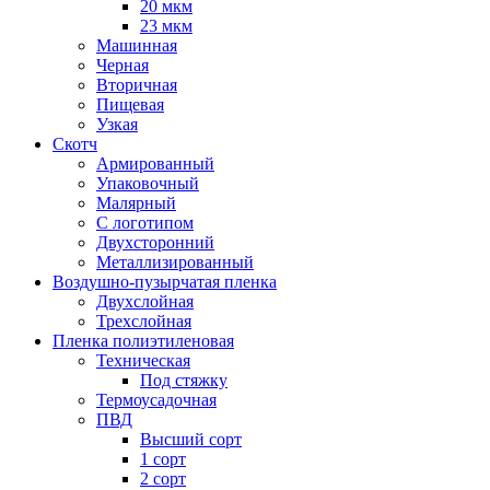
20 мкм
23 мкм
Машинная
Черная
Вторичная
Пищевая
Узкая
Скотч
Армированный
Упаковочный
Малярный
С логотипом
Двухсторонний
Металлизированный
Воздушно-пузырчатая пленка
Двухслойная
Трехслойная
Пленка полиэтиленовая
Техническая
Под стяжку
Термоусадочная
ПВД
Высший сорт
1 сорт
2 сорт