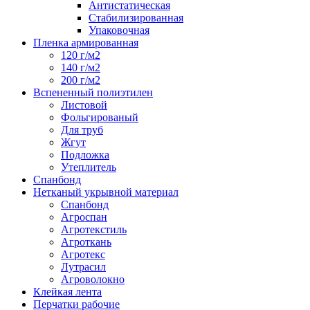
Антистатическая
Стабилизированная
Упаковочная
Пленка армированная
120 г/м2
140 г/м2
200 г/м2
Вспененный полиэтилен
Листовой
Фольгированый
Для труб
Жгут
Подложка
Утеплитель
Спанбонд
Нетканый укрывной материал
Спанбонд
Агроспан
Агротекстиль
Агроткань
Агротекс
Лутрасил
Агроволокно
Клейкая лента
Перчатки рабочие