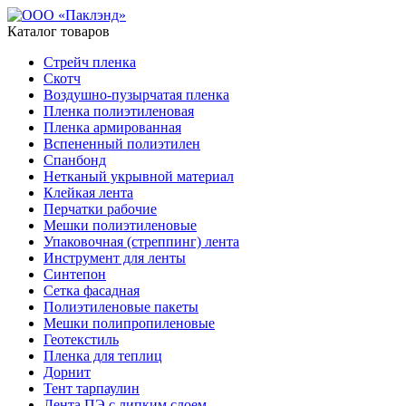
Каталог товаров
Стрейч пленка
Скотч
Воздушно-пузырчатая пленка
Пленка полиэтиленовая
Пленка армированная
Вспененный полиэтилен
Спанбонд
Нетканый укрывной материал
Клейкая лента
Перчатки рабочие
Мешки полиэтиленовые
Упаковочная (стреппинг) лента
Инструмент для ленты
Синтепон
Сетка фасадная
Полиэтиленовые пакеты
Мешки полипропиленовые
Геотекстиль
Пленка для теплиц
Дорнит
Тент тарпаулин
Лента ПЭ с липким слоем