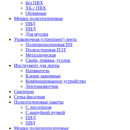
Без ПВХ
ХБ с ПВХ
Обливные
Мешки полиэтиленовые
ПВД
ПНД
Для мусора
Упаковочная (стреппинг) лента
Полипропиленовая ПП
Полиэстеровая ПЭТ
Металлическая
Скоба, пряжка, уголок
Инструмент для ленты
Натяжитель
Клещи зажимные
Комбинированное устройство
Ленторазмотчик
Синтепон
Сетка фасадная
Полиэтиленовые пакеты
С логотипом
С вырубной ручкой
ПНД
ПВД
Мешки полипропиленовые