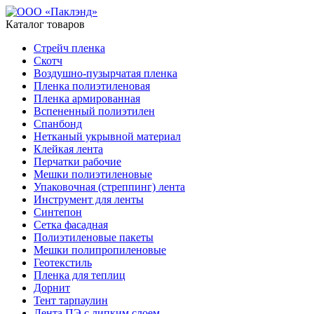
Каталог товаров
Стрейч пленка
Скотч
Воздушно-пузырчатая пленка
Пленка полиэтиленовая
Пленка армированная
Вспененный полиэтилен
Спанбонд
Нетканый укрывной материал
Клейкая лента
Перчатки рабочие
Мешки полиэтиленовые
Упаковочная (стреппинг) лента
Инструмент для ленты
Синтепон
Сетка фасадная
Полиэтиленовые пакеты
Мешки полипропиленовые
Геотекстиль
Пленка для теплиц
Дорнит
Тент тарпаулин
Лента ПЭ с липким слоем