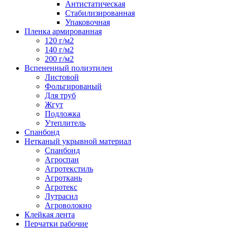
Антистатическая
Стабилизированная
Упаковочная
Пленка армированная
120 г/м2
140 г/м2
200 г/м2
Вспененный полиэтилен
Листовой
Фольгированый
Для труб
Жгут
Подложка
Утеплитель
Спанбонд
Нетканый укрывной материал
Спанбонд
Агроспан
Агротекстиль
Агроткань
Агротекс
Лутрасил
Агроволокно
Клейкая лента
Перчатки рабочие