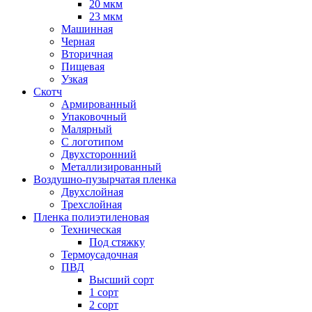
20 мкм
23 мкм
Машинная
Черная
Вторичная
Пищевая
Узкая
Скотч
Армированный
Упаковочный
Малярный
С логотипом
Двухсторонний
Металлизированный
Воздушно-пузырчатая пленка
Двухслойная
Трехслойная
Пленка полиэтиленовая
Техническая
Под стяжку
Термоусадочная
ПВД
Высший сорт
1 сорт
2 сорт