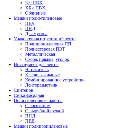
Без ПВХ
ХБ с ПВХ
Обливные
Мешки полиэтиленовые
ПВД
ПНД
Для мусора
Упаковочная (стреппинг) лента
Полипропиленовая ПП
Полиэстеровая ПЭТ
Металлическая
Скоба, пряжка, уголок
Инструмент для ленты
Натяжитель
Клещи зажимные
Комбинированное устройство
Ленторазмотчик
Синтепон
Сетка фасадная
Полиэтиленовые пакеты
С логотипом
С вырубной ручкой
ПНД
ПВД
Мешки полипропиленовые