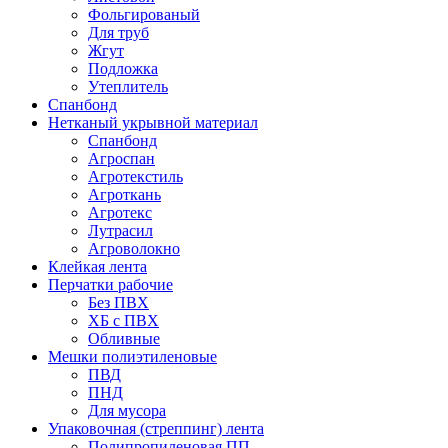
Фольгированый
Для труб
Жгут
Подложка
Утеплитель
Спанбонд
Нетканый укрывной материал
Спанбонд
Агроспан
Агротекстиль
Агроткань
Агротекс
Лутрасил
Агроволокно
Клейкая лента
Перчатки рабочие
Без ПВХ
ХБ с ПВХ
Обливные
Мешки полиэтиленовые
ПВД
ПНД
Для мусора
Упаковочная (стреппинг) лента
Полипропиленовая ПП