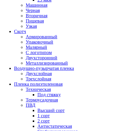
Машинная
Черная
Вторичная
Пищевая
Узкая
Скотч
Армированный
Упаковочный
Малярный
С логотипом
Двухсторонний
Металлизированный
Воздушно-пузырчатая пленка
Двухслойная
Трехслойная
Пленка полиэтиленовая
Техническая
Под стяжку
Термоусадочная
ПВД
Высший сорт
1 сорт
2 сорт
Антистатическая