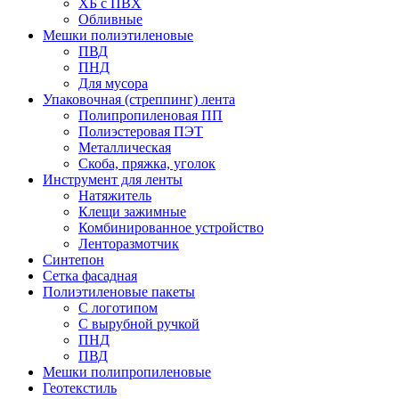
ХБ с ПВХ
Обливные
Мешки полиэтиленовые
ПВД
ПНД
Для мусора
Упаковочная (стреппинг) лента
Полипропиленовая ПП
Полиэстеровая ПЭТ
Металлическая
Скоба, пряжка, уголок
Инструмент для ленты
Натяжитель
Клещи зажимные
Комбинированное устройство
Ленторазмотчик
Синтепон
Сетка фасадная
Полиэтиленовые пакеты
С логотипом
С вырубной ручкой
ПНД
ПВД
Мешки полипропиленовые
Геотекстиль