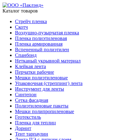
Каталог товаров
Стрейч пленка
Скотч
Воздушно-пузырчатая пленка
Пленка полиэтиленовая
Пленка армированная
Вспененный полиэтилен
Спанбонд
Нетканый укрывной материал
Клейкая лента
Перчатки рабочие
Мешки полиэтиленовые
Упаковочная (стреппинг) лента
Инструмент для ленты
Синтепон
Сетка фасадная
Полиэтиленовые пакеты
Мешки полипропиленовые
Геотекстиль
Пленка для теплиц
Дорнит
Тент тарпаулин
Лента ПЭ с липким слоем