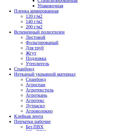
Стабилизированная
Упаковочная
Пленка армированная
120 г/м2
140 г/м2
200 г/м2
Вспененный полиэтилен
Листовой
Фольгированый
Для труб
Жгут
Подложка
Утеплитель
Спанбонд
Нетканый укрывной материал
Спанбонд
Агроспан
Агротекстиль
Агроткань
Агротекс
Лутрасил
Агроволокно
Клейкая лента
Перчатки рабочие
Без ПВХ