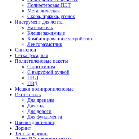
Полиэстеровая ПЭТ
Металлическая
Скоба, пряжка, уголок
Инструмент для ленты
Натяжитель
Клещи зажимные
Комбинированное устройство
Ленторазмотчик
Синтепон
Сетка фасадная
Полиэтиленовые пакеты
С логотипом
С вырубной ручкой
ПНД
ПВД
Мешки полипропиленовые
Геотекстиль
Для дренажа
Для сада
Для дороги
Для фундамента
Пленка для теплиц
Дорнит
Тент тарпаулин