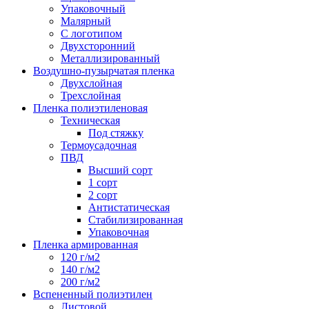
Упаковочный
Малярный
С логотипом
Двухсторонний
Металлизированный
Воздушно-пузырчатая пленка
Двухслойная
Трехслойная
Пленка полиэтиленовая
Техническая
Под стяжку
Термоусадочная
ПВД
Высший сорт
1 сорт
2 сорт
Антистатическая
Стабилизированная
Упаковочная
Пленка армированная
120 г/м2
140 г/м2
200 г/м2
Вспененный полиэтилен
Листовой