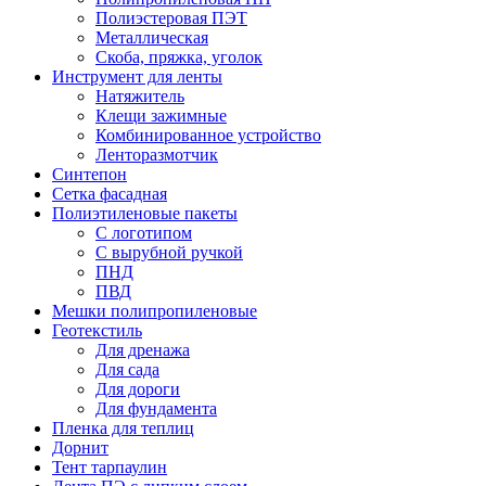
Полиэстеровая ПЭТ
Металлическая
Скоба, пряжка, уголок
Инструмент для ленты
Натяжитель
Клещи зажимные
Комбинированное устройство
Ленторазмотчик
Синтепон
Сетка фасадная
Полиэтиленовые пакеты
С логотипом
С вырубной ручкой
ПНД
ПВД
Мешки полипропиленовые
Геотекстиль
Для дренажа
Для сада
Для дороги
Для фундамента
Пленка для теплиц
Дорнит
Тент тарпаулин