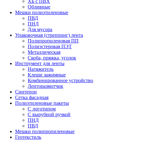
ХБ с ПВХ
Обливные
Мешки полиэтиленовые
ПВД
ПНД
Для мусора
Упаковочная (стреппинг) лента
Полипропиленовая ПП
Полиэстеровая ПЭТ
Металлическая
Скоба, пряжка, уголок
Инструмент для ленты
Натяжитель
Клещи зажимные
Комбинированное устройство
Ленторазмотчик
Синтепон
Сетка фасадная
Полиэтиленовые пакеты
С логотипом
С вырубной ручкой
ПНД
ПВД
Мешки полипропиленовые
Геотекстиль