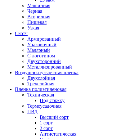
Машинная
Черная
Вторичная
Пищевая
Узкая
Скотч
Армированный
Упаковочный
Малярный
С логотипом
Двухсторонний
Металлизированный
Воздушно-пузырчатая пленка
Двухслойная
Трехслойная
Пленка полиэтиленовая
Техническая
Под стяжку
Термоусадочная
ПВД
Высший сорт
1 сорт
2 сорт
Антистатическая