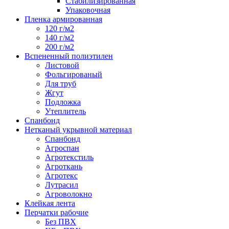
Стабилизированная
Упаковочная
Пленка армированная
120 г/м2
140 г/м2
200 г/м2
Вспененный полиэтилен
Листовой
Фольгированый
Для труб
Жгут
Подложка
Утеплитель
Спанбонд
Нетканый укрывной материал
Спанбонд
Агроспан
Агротекстиль
Агроткань
Агротекс
Лутрасил
Агроволокно
Клейкая лента
Перчатки рабочие
Без ПВХ