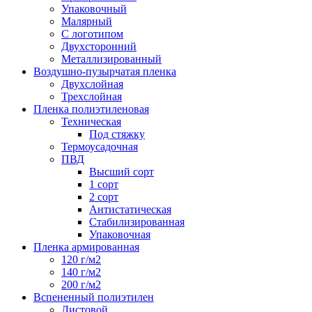
Упаковочный
Малярный
С логотипом
Двухсторонний
Металлизированный
Воздушно-пузырчатая пленка
Двухслойная
Трехслойная
Пленка полиэтиленовая
Техническая
Под стяжку
Термоусадочная
ПВД
Высший сорт
1 сорт
2 сорт
Антистатическая
Стабилизированная
Упаковочная
Пленка армированная
120 г/м2
140 г/м2
200 г/м2
Вспененный полиэтилен
Листовой