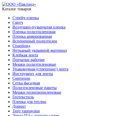
Каталог товаров
Стрейч пленка
Скотч
Воздушно-пузырчатая пленка
Пленка полиэтиленовая
Пленка армированная
Вспененный полиэтилен
Спанбонд
Нетканый укрывной материал
Клейкая лента
Перчатки рабочие
Мешки полиэтиленовые
Упаковочная (стреппинг) лента
Инструмент для ленты
Синтепон
Сетка фасадная
Полиэтиленовые пакеты
Мешки полипропиленовые
Геотекстиль
Пленка для теплиц
Дорнит
Тент тарпаулин
Лента ПЭ с липким слоем