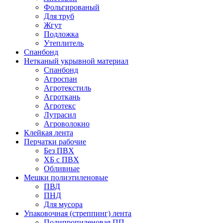
Фольгированый
Для труб
Жгут
Подложка
Утеплитель
Спанбонд
Нетканый укрывной материал
Спанбонд
Агроспан
Агротекстиль
Агроткань
Агротекс
Лутрасил
Агроволокно
Клейкая лента
Перчатки рабочие
Без ПВХ
ХБ с ПВХ
Обливные
Мешки полиэтиленовые
ПВД
ПНД
Для мусора
Упаковочная (стреппинг) лента
Полипропиленовая ПП