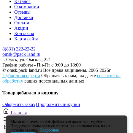
Каталог
О компании
Отзывы
Доставка
Оплата
Акции
Контакты
Карта сайта
8(831) 222-22-22
omsk@pack-land.ru
г. Омск, ул. Омская, 221
График работы - Пн-Пт с 9:00 до 18:00
© omsk.pack-land.ru
Все права защищены. 2005-2026г.
Публичная оферта
Обращаясь к нам, вы даете
согласие на
обработку
ваших персональных данных.
Товар добавлен в корзину
Оформить заказ
Продолжить покупки
Главная
Каталог
Мы используем cookie-файлы для анализа и удобства.
Продолжая пользоваться сайтом, вы соглашаетесь на их
0
использование.
Подробнее